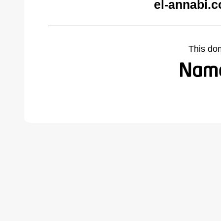
el-annabi.
This do